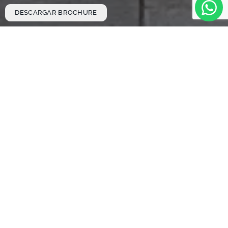
DESCARGAR BROCHURE
Disfruta de más de
20
amenidades
espectaculares
En
ADMIRIA
encontrarás todo lo que necesitas
para un
estilo de vida integral
, desde espacios
para ejercitarse y relajarse hasta áreas para
celebrar y ser productivo.